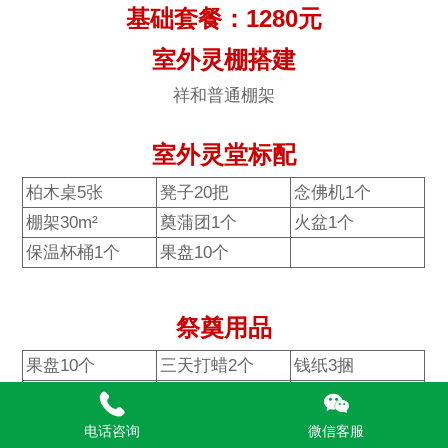
基础套餐：1280元
室
外灵棚搭建
祥和普通棚架
室外灵堂标配
柏木桌5张
凳子20把
念佛机1个
棚架30m²
奠蒲团1个
火盆1个
保温杯桶1个
果盘10个
祭奠用品
果盘10个
三天打蜡2个
钱纸3捆
大香2把
小红包1包
小香1把
红手孝2个
白手孝5个
黑手孝10个
电话咨询
微信客服