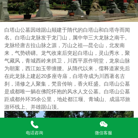
白塔山公墓因雄踞山颠建于隋代的白塔山和白塔寺而闻
名。白塔山龙脉发于龙门山，属中华三大龙脉之南干。
龙脉经唐古拉山脉之源，万山之祖—昆仑山，北发南
来，气势磅礴。龙气收束后突起白塔山，灵山秀水，聚
气藏风，青城西岭来拱卫，川西平原作明堂，龙泉山脉
为朝案，西江如玉带缠腰。从隋代以来，儒释道家先后
在此龙脉上建起20多座寺庙，白塔寺成为川西著名古
刹，清修之人聚集，梵音传响，香火旺盛。白塔山公墓
是成都唯一躺在佛陀怀抱的风水人文公墓。白塔山公墓
距成都外环35余公里，地处都江堰、青城山、成温邛旅
游环线上、并雄踞山顶。
电话咨询
微信客服