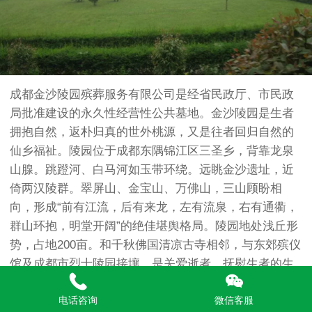
成都金沙陵园殡葬服务有限公司是经省民政厅、市民政
局批准建设的永久性经营性公共墓地。金沙陵园是生者
拥抱自然，返朴归真的世外桃源，又是往者回归自然的
仙乡福祉。陵园位于成都东隅锦江区三圣乡，背靠龙泉
山腺。跳蹬河、白马河如玉带环绕。远眺金沙遗址，近
倚两汉陵群。翠屏山、金宝山、万佛山，三山顾盼相
向，形成“前有江流，后有来龙，左有流泉，右有通衢，
群山环抱，明堂开阔”的绝佳堪舆格局。陵园地处浅丘形
势，占地200亩。和千秋佛国清凉古寺相邻，与东郊殡仪
馆及成都市烈士陵园接壤，是关爱逝者、抚慰生者的生
命家园。是生者与故人、养生与往生轻松对话的双维空
电话咨询
微信客服
间。我们承诺：建一流的环境，创一流的服务，以我们