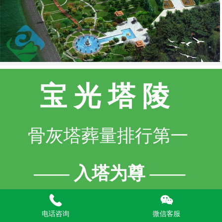
宝 光 塔 陵
骨灰塔葬量排行第一
—— 入塔为尊 ——
电话咨询
微信客服